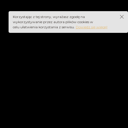
Korzystając z tej strony, wyrażasz zgodę na
wykorzystywanie przez autora plików cookies w
celu ułatwienia korzystania z serwisu.
Dowiedz się więcej!