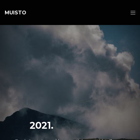
MUISTO
2021.
SK
|