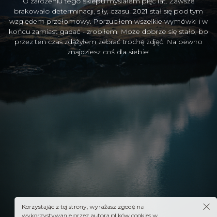
O założeniu tego sklepu myślałem pięć lat. Zawsze
brakowało determinacji, siły, czasu. 2021 stał się pod tym
względem przełomowy. Porzuciłem wszelkie wymówki i w
końcu zamiast gadać - zrobiłem. Może dobrze się stało, bo
przez ten czas zdążyłem zebrać trochę zdjęć. Na pewno
znajdziesz coś dla siebie!
Korzystając z tej strony, wyrażasz zgodę na
wykorzystywanie przez autora plików cookies w