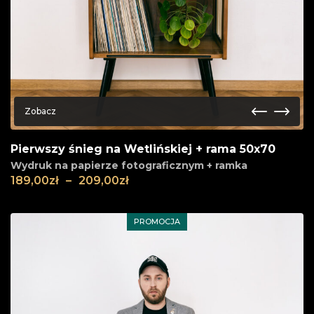
Zobacz
Pierwszy śnieg na Wetlińskiej + rama 50x70
Wydruk na papierze fotograficznym + ramka
189,00
zł
–
209,00
zł
PROMOCJA