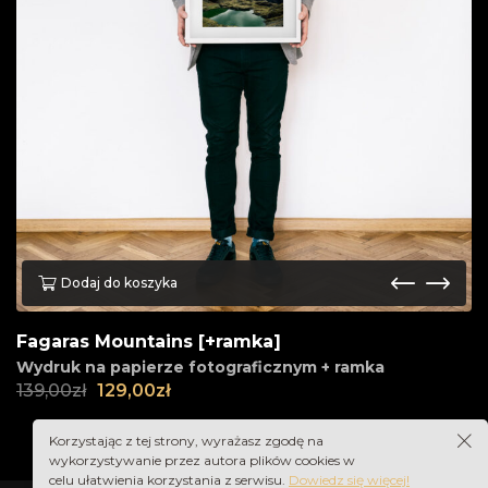
Dodaj do koszyka
Fagaras Mountains [+ramka]
Wydruk na papierze fotograficznym + ramka
139,00
zł
129,00
zł
Korzystając z tej strony, wyrażasz zgodę na
wykorzystywanie przez autora plików cookies w
celu ułatwienia korzystania z serwisu.
Dowiedz się więcej!