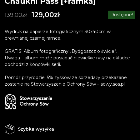
Chaukhi Pass [+ramka]
129,00
zł
139,00
zł
Dostępne!
Wydruk na papierze fotograficznym 30x40cm w
drewnianej czarnej ramce.
GRATIS! Album fotograficzny „Bydgoszcz o świcie”.
Uwaga – album może posiadać niewielkie rysy na okładce –
pochodzi z końcówki serii.
Pomóż przyrodzie! 5% zysków ze sprzedaży przekazane
zostanie na Stowarzyszenie Ochrony Sów –
sowy.sos.pl
Szybka wysyłka