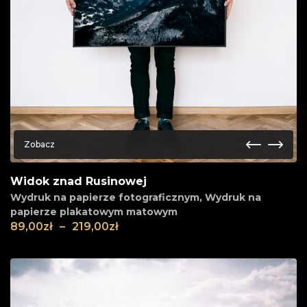
Zobacz
Widok znad Rusinowej
Wydruk na papierze fotograficznym
,
Wydruk na
papierze plakatowym matowym
89,00
zł
–
219,00
zł