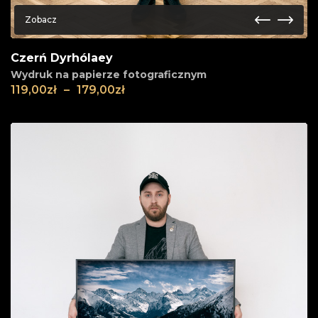
Zobacz
Czerń Dyrhólaey
Wydruk na papierze fotograficznym
119,00
zł
–
179,00
zł