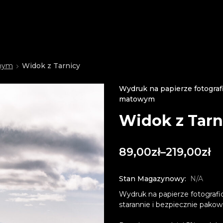
znym
Widok z Tarnicy
Wydruk na papierze fotogra
matowym
Widok z Tarn
89,00
zł
–
219,00
zł
Stan Magazynowy:
N/A
Wydruk na papierze fotogra
starannie i bezpiecznie pako