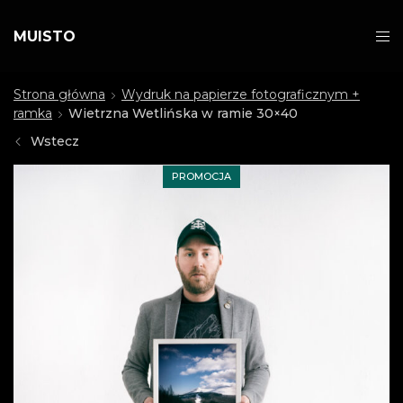
MUISTO
Strona główna
Wydruk na papierze fotograficznym +
ramka
Wietrzna Wetlińska w ramie 30×40
Wstecz
PROMOCJA