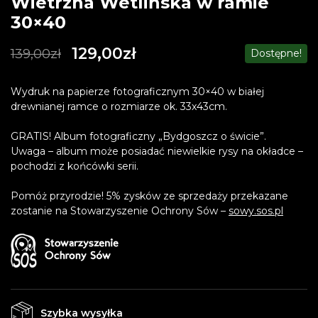
Wietrzna Wetlińska w ramie
30×40
129,00
zł
139,00
zł
Dostępne!
Wydruk na papierze fotograficznym 30×40 w białej
drewnianej ramce o rozmiarze ok. 33x43cm.
GRATIS! Album fotograficzny „Bydgoszcz o świcie”.
Uwaga – album może posiadać niewielkie rysy na okładce –
pochodzi z końcówki serii.
Pomóż przyrodzie! 5% zysków ze sprzedaży przekazane
zostanie na Stowarzyszenie Ochrony Sów –
sowy.sos.pl
Szybka wysyłka