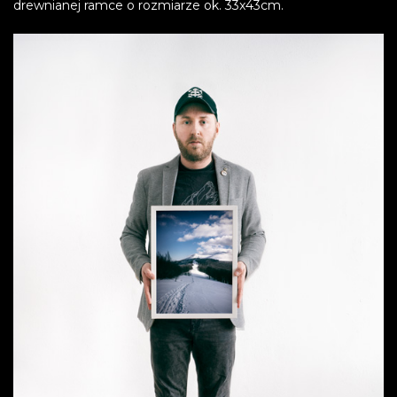
drewnianej ramce o rozmiarze ok. 33x43cm.