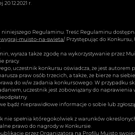
20.12.2021 r.
 niniejszego Regulaminu. Treść Regulaminu dostępna 
-wygraj-muisto-na-swieta/
. Przystępując do Konkursu,
.
amin, wyraża także zgodę na wykorzystywanie przez Mu
e pracy.
ego, uczestnik konkursu oświadcza, że jest autorem
arusza praw osób trzecich, a także, że bierze na sieb
ć prawa do w/w zadania konkursowego. W przypadku ski
daniem, uczestnik jest zobowiązany do naprawienia wy
ieodpłatny.
we bądź nieprawidłowe informacje o sobie lub zgłoszą 
ik nie spełnia któregokolwiek z warunków określonyc
ualne prawo do nagrody w Konkursie.
ublikację przez Organizatora na Profilu Muisto swoj