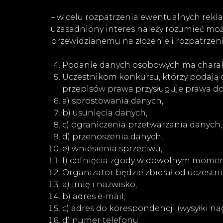
– w celu rozpatrzenia ewentualnych reklam
uzasadniony interes należy rozumieć możl
przewidzianemu na złożenie i rozpatrzeni
Podanie danych osobowych ma charakte
Uczestnikom konkursu, którzy podają 
przepisów prawa przysługuje prawa do
a) sprostowania danych,
b) usunięcia danych,
c) ograniczenia przetwarzania danych,
d) przenoszenia danych,
e) wniesienia sprzeciwu,
f) cofnięcia zgody w dowolnym momen
Organizator będzie zbierał od uczestn
a) imię i nazwisko,
b) adres e-mail,
c) adres do korespondencji (wysyłki na
d) numer telefonu.