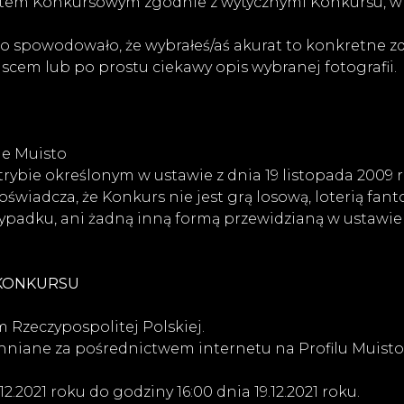
em Konkursowym zgodnie z wytycznymi Konkursu, wra
 spowodowało, że wybrałeś/aś akurat to konkretne zd
ejscem lub po prostu ciekawy opis wybranej fotografii.
ge Muisto
ybie określonym w ustawie z dnia 19 listopada 2009 r. 
r oświadcza, że Konkurs nie jest grą losową, loterią f
ypadku, ani żadną inną formą przewidzianą w ustawie z
 KONKURSU
 Rzeczypospolitej Polskiej.
hniane za pośrednictwem internetu na Profilu Muist
2.2021 roku do godziny 16:00 dnia 19.12.2021 roku.