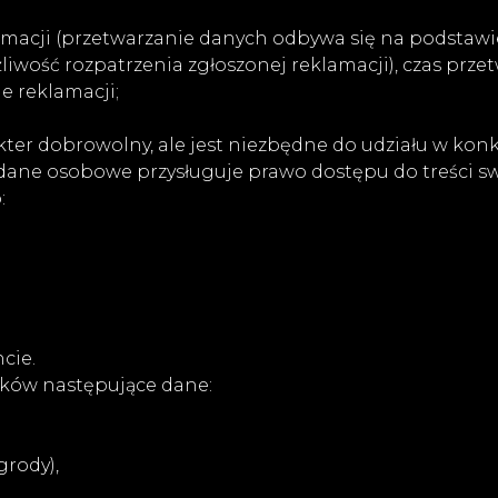
acji (przetwarzanie danych odbywa się na podstawie art
iwość rozpatrzenia zgłoszonej reklamacji), czas prze
e reklamacji;
r dobrowolny, ale jest niezbędne do udziału w konk
dane osobowe przysługuje prawo dostępu do treści sw
:
cie.
ików następujące dane:
grody),