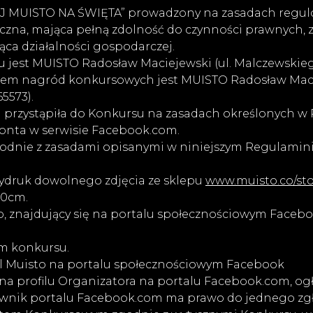
J MUISTO NA ŚWIĘTA” prowadzony na zasadach regu
zyczna, mająca pełną zdolność do czynności prawnych,
ąca działalności gospodarczej.
jest MUISTO Radosław Maciejewski (ul. Malczewskiego
em nagród konkursowych jest MUISTO Radosław Maciej
5573).
ra przystąpiła do Konkursu na zasadach określonych 
konta w serwisie Facebook.com.
godnie z zasadami opisanymi w niniejszym Regulaminie
ydruk dowolnego zdjęcia ze sklepu
www.muisto.co/st
40cm.
sto, znajdujący się na portalu społecznościowym Fac
em konkursu.
ofil Muisto na portalu społecznościowym Facebook
a profilu Organizatora na portalu Facebook.com, ogła
ownik portalu Facebook.com ma prawo do jednego z