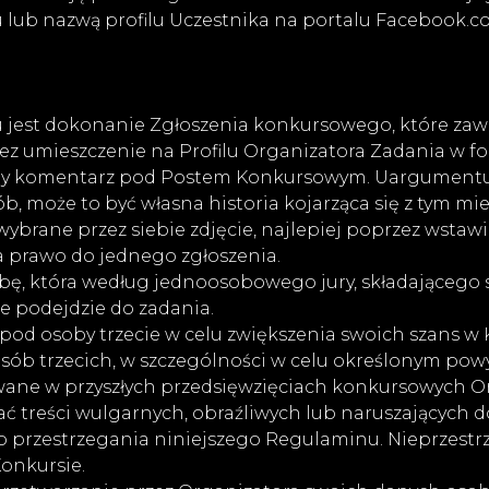
u lub nazwą profilu Uczestnika na portalu Facebook.c
 jest dokonanie Zgłoszenia konkursowego, które zaw
ez umieszczenie na Profilu Organizatora Zadania w f
y komentarz pod Postem Konkursowym. Uargumentuj, 
b, może to być własna historia kojarząca się z tym mi
z wybrane przez siebie zdjęcie, najlepiej poprzez wst
a prawo do jednego zgłoszenia.
bę, która według jednoosobowego jury, składającego s
e podejdzie do zadania.
pod osoby trzecie w celu zwiększenia swoich szans w 
sób trzecich, w szczególności w celu określonym pow
owane w przyszłych przedsięwzięciach konkursowych O
 treści wulgarnych, obraźliwych lub naruszających d
do przestrzegania niniejszego Regulaminu. Nieprzes
onkursie.