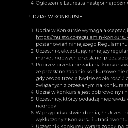
Ogłoszenie Laureata nastąpi najpóźniej 
UDZIAŁ W KONKURSIE
Udział w Konkursie wymaga akceptacji
https://muisto.co/regulamin-konkursu
postanowień niniejszego Regulaminu
Uczestnik, akceptując niniejszy regul
marketingowych przesłanej przez siebi
Poprzez przesłanie zadania konkursow
że przesłane zadanie konkursowe nie n
gdy osoba trzecia będzie sobie rości
związanych z przesłanym na konkurs za
Udział w konkursie jest dobrowolny i n
Uczestnicy, którzy podadzą nieprawdzi
nagrody.
W przypadku stwierdzenia, że Uczestn
wykluczony z Konkursu i utraci ewent
Uczestnik Konkursu wyraża zgodę na p