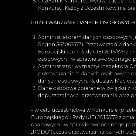
Uczestnik Konkursu wyraża zgodę na 
Konkursu. Każdy z Uczestników ma pra
PRZETWARZANIE DANYCH OSOBOWYCH
Administratorem danych osobowych jes
Regon 363065573). Przetwarzanie dan
Europejskiego i Rady (UE) 2016/679 z d
osobowych i w sprawie swobodnego pr
Administrator wyznaczył Inspektora O
przetwarzaniem danych osobowych ora
danych osobowych: Radosław Macieje
Dane osobowe zbierane w związku z K
dopuszczalności przetwarzania oraz pr
– w celu uczestnictwa w Konkursie (przet
Europejskiego i Rady (UE) 2016/679 z dni
osobowych i w sprawie swobodnego przepływu
„RODO”)), czas przetwarzania danych up