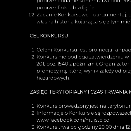
poprzez dodanie komentarza pod Post
poprzez link lub zdjęcie.
Zadanie Konkursowe – uargumentuj, co
własna historia kojarząca się z tym mi
CEL KONKURSU
Celem Konkursu jest promocja fanpa
Konkurs nie podlega zatwierdzeniu w tr
201, poz. 1540 z późn. zm.). Organizato
promocyjną, której wynik zależy od prz
hazardowych.
ZASIĘG TERYTORIALNY I CZAS TRWANIA
Konkurs prowadzony jest na terytorium
Informacje o Konkursie są rozpowszec
www.facebook.com/muisto.co
Konkurs trwa od godziny 20:00 dnia 12.1