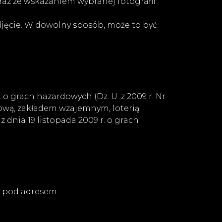
z ze wskazaniem wybranej fotografii
jęcie. W dowolny sposób, może to być
o grach hazardowych (Dz. U. z 2009 r. Nr
antową, zakładem wzajemnym, loterią
 dnia 19 listopada 2009 r. o grach
o pod adresem