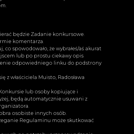
om.
ierać będzie Zadanie konkursowe.
ormie komentarza.
co spowodowało, że wybrałeś/aś akurat
ejscem lub po prostu ciekawy opis
awienie odpowiedniego linku do podstrony
ię z właściciela Muisto, Radosława
Konkursie lub osoby kopiujące i
yżej, będą automatycznie usuwani z
rganizatora.
obra osobiste innych osób.
trzeganie Regulaminu może skutkować