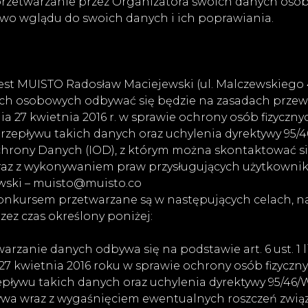
przetwarzanie przez Organizatora swoich danych os
wo wglądu do swoich danych i ich poprawiania.
t MUISTO Radosław Maciejewski (ul. Malczewskiego 49
ych osobowych odbywać się będzie na zasadach prze
nia 27 kwietnia 2016 r. w sprawie ochrony osób fizycz
zepływu takich danych oraz uchylenia dyrektywy 95/
chrony Danych (IOD), z którym można skontaktować s
z z wykonywaniem praw przysługujących użytkownik
wski – muisto@muisto.co
onkursem przetwarzane są w następujących celach, n
zez czas określony poniżej:
warzanie danych odbywa się na podstawie art. 6 ust. 1 
a 27 kwietnia 2016 roku w sprawie ochrony osób fizyc
 takich danych oraz uchylenia dyrektywy 95/46/WE – Dz. 
ływa wraz z wygaśnięciem ewentualnych roszczeń zwi