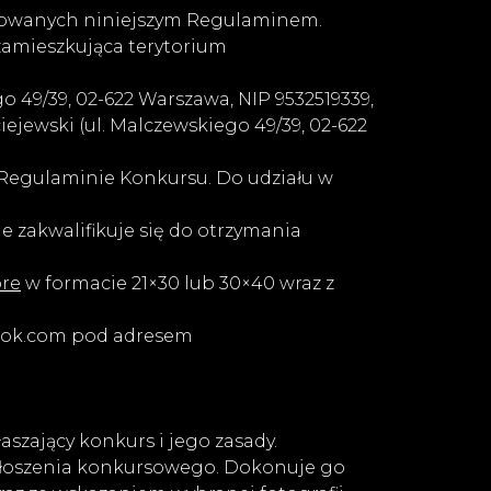
lowanych niniejszym Regulaminem.
 zamieszkująca terytorium
 49/39, 02-622 Warszawa, NIP 9532519339,
ewski (ul. Malczewskiego 49/39, 02-622
w Regulaminie Konkursu. Do udziału w
 zakwalifikuje się do otrzymania
ore
w formacie 21×30 lub 30×40 wraz z
ebook.com pod adresem
szający konkurs i jego zasady.
głoszenia konkursowego. Dokonuje go