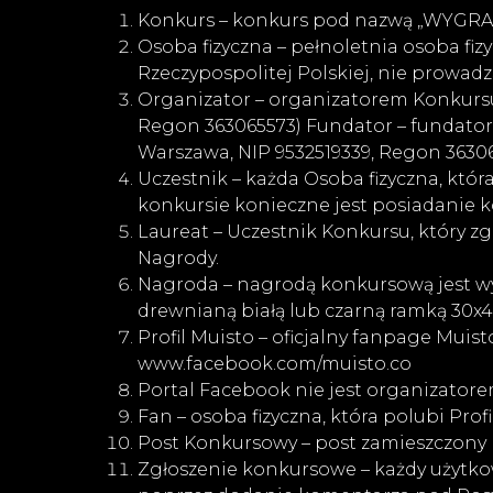
Konkurs – konkurs pod nazwą „WYGRA
Osoba fizyczna – pełnoletnia osoba fi
Rzeczypospolitej Polskiej, nie prowadz
Organizator – organizatorem Konkursu 
Regon 363065573) Fundator – fundator
Warszawa, NIP 9532519339, Regon 36306
Uczestnik – każda Osoba fizyczna, któ
konkursie konieczne jest posiadanie 
Laureat – Uczestnik Konkursu, który z
Nagrody.
Nagroda – nagrodą konkursową jest w
drewnianą białą lub czarną ramką 30x
Profil Muisto – oficjalny fanpage Mui
www.facebook.com/muisto.co
Portal Facebook nie jest organizator
Fan – osoba fizyczna, która polubi Pr
Post Konkursowy – post zamieszczony n
Zgłoszenie konkursowe – każdy użytk