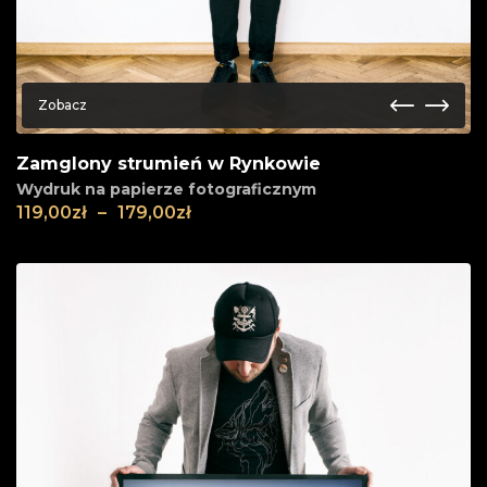
Zobacz
Zamglony strumień w Rynkowie
Wydruk na papierze fotograficznym
119,00
zł
–
179,00
zł