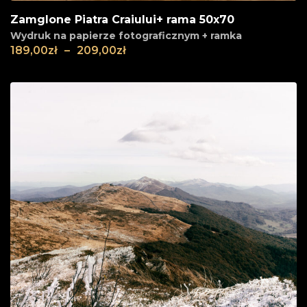
Zamglone Piatra Craiului+ rama 50x70
Wydruk na papierze fotograficznym + ramka
189,00
zł
–
209,00
zł