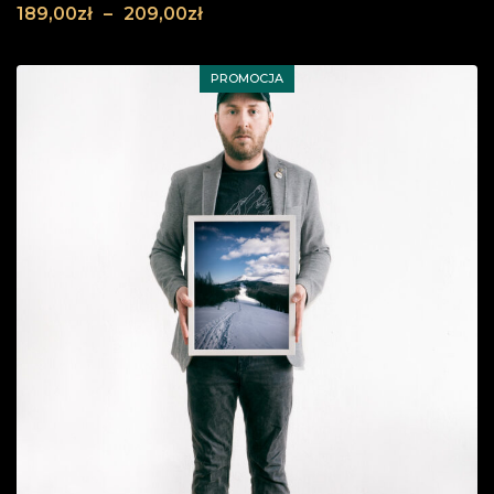
189,00
zł
–
209,00
zł
PROMOCJA