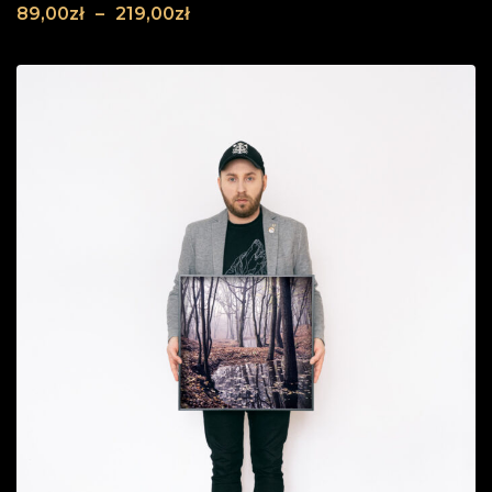
89,00
zł
–
219,00
zł