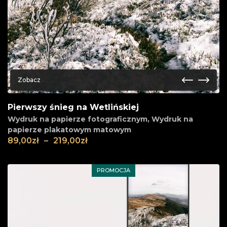
Zobacz
Pierwszy śnieg na Wetlińskiej
Wydruk na papierze fotograficznym
,
Wydruk na
papierze plakatowym matowym
89,00
zł
–
219,00
zł
PROMOCJA