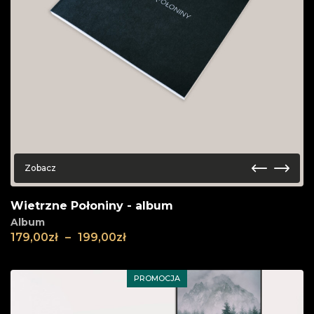
Zobacz
Wietrzne Połoniny - album
Album
179,00
zł
–
199,00
zł
PROMOCJA