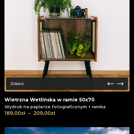
Zobacz
Wietrzna Wetlińska w ramie 50x70
Wydruk na papierze fotograficznym + ramka
189,00
zł
–
209,00
zł