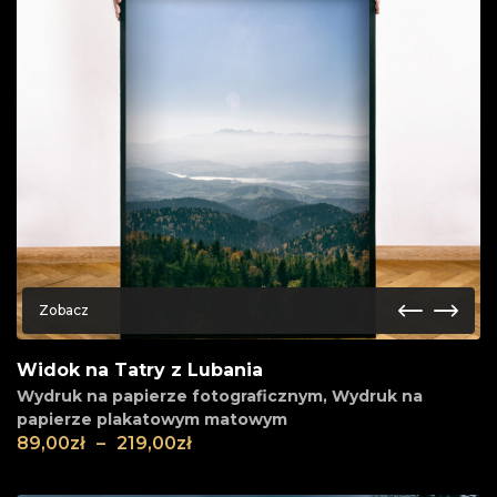
Zobacz
Widok na Tatry z Lubania
Wydruk na papierze fotograficznym
,
Wydruk na
papierze plakatowym matowym
89,00
zł
–
219,00
zł