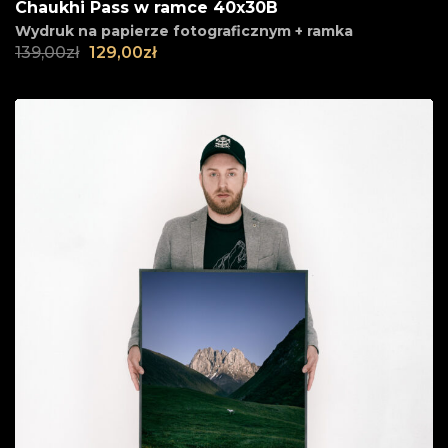
Chaukhi Pass w ramce 40x30B
Wydruk na papierze fotograficznym + ramka
139,00
zł
129,00
zł