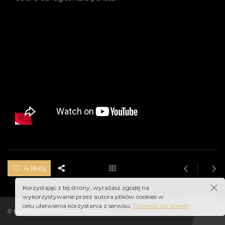
4 likes
Korzystając z tej strony, wyrażasz zgodę na
wykorzystywanie przez autora plików cookies w
celu ułatwienia korzystania z serwisu.
Dowiedz się więcej!
© MUISTO 2021. All Rights Reserved.